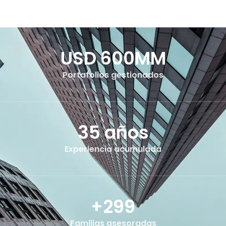
USD 
600
MM
Portafolios gestionados
35
 años
Experiencia acumulada
+
300
Familias asesoradas