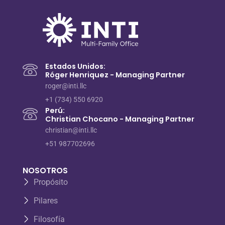
Estados Unidos:
Róger Henriquez - Managing Partner
roger@inti.llc
+1 (734) 550 6920
Perú:
Christian Chocano - Managing Partner
christian@inti.llc
+51 987702696
NOSOTROS
Propósito
Pilares
Filosofía