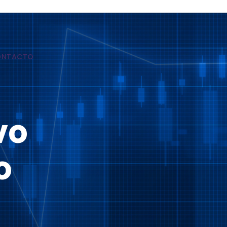
ONTACTO
vo
o