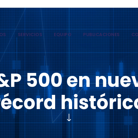
OS
SERVICIOS
EQUIPO
PUBLICACIONES
C
&P 500 en nue
récord históric