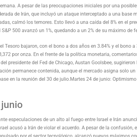
e semana. A pesar de las preocupaciones iniciales por una posibl
derada de Irán, que incluyó un ataque interceptado a una base m
adas, calmó los temores. Esto llevó a una caída del 8% en el pr
e el S&P 500 avanzó un 1%, quedando a un 2% de su máximo de f
el Tesoro bajaron, con el bono a dos años en 3.84% y el bono a 
,372 por onza. En el frente de la política monetaria, comentario
del presidente del Fed de Chicago, Austan Goolsbee, sugirieron l
inflación permanece contenida, aunque el mercado asigna solo un
ase en la reunión del 30 de julio.Martes 24 de junio: Optimismo 
 junio
te especulaciones de un alto al fuego entre Israel e Irán anunci
ael acusó a Irán de violar el acuerdo. A pesar de la confusión,
impulsado por el sector tecnológico, alcanzó nuevos máximos c