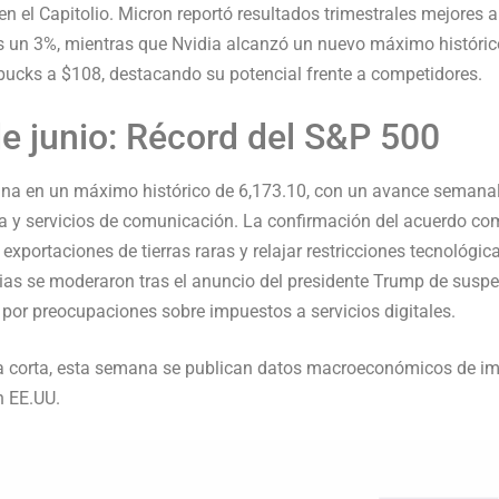
en el Capitolio. Micron reportó resultados trimestrales mejores a
 un 3%, mientras que Nvidia alcanzó un nuevo máximo histórico
rbucks a $108, destacando su potencial frente a competidores.
e junio: Récord del S&P 500
ana en un máximo histórico de 6,173.10, con un avance semanal
ía y servicios de comunicación. La confirmación del acuerdo co
r exportaciones de tierras raras y relajar restricciones tecnológi
ias se moderaron tras el anuncio del presidente Trump de susp
or preocupaciones sobre impuestos a servicios digitales.
 corta, esta semana se publican datos macroeconómicos de i
n EE.UU.