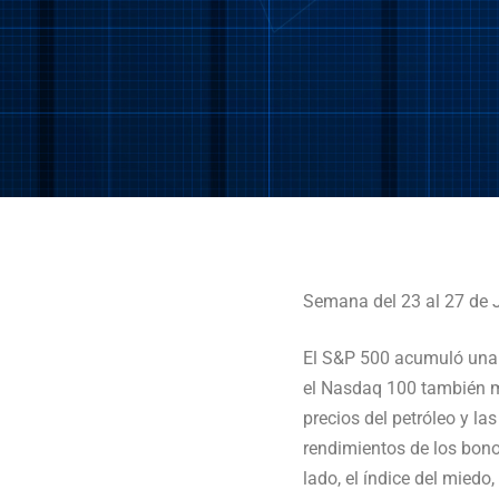
Semana del 23 al 27 de 
El S&P 500 acumuló una 
el Nasdaq 100 también ma
precios del petróleo y la
rendimientos de los bono
lado, el índice del miedo