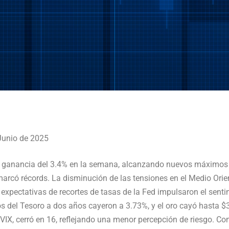
Junio de 2025
ganancia del 3.4% en la semana, alcanzando nuevos máximos h
rcó récords. La disminución de las tensiones en el Medio Orient
s expectativas de recortes de tasas de la Fed impulsaron el senti
s del Tesoro a dos años cayeron a 3.73%, y el oro cayó hasta $
, VIX, cerró en 16, reflejando una menor percepción de riesgo. C