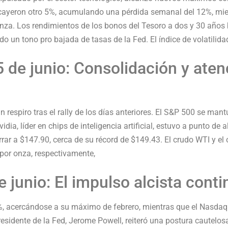
 cayeron otro 5%, acumulando una pérdida semanal del 12%, mie
onza. Los rendimientos de los bonos del Tesoro a dos y 30 años
do un tono pro bajada de tasas de la Fed. El índice de volatilid
 de junio: Consolidación y aten
respiro tras el rally de los días anteriores. El S&P 500 se man
dia, líder en chips de inteligencia artificial, estuvo a punto de
rar a $147.90, cerca de su récord de $149.43. El crudo WTI y el
 por onza, respectivamente,
 junio: El impulso alcista conti
%, acercándose a su máximo de febrero, mientras que el Nasdaq
residente de la Fed, Jerome Powell, reiteró una postura cautelos