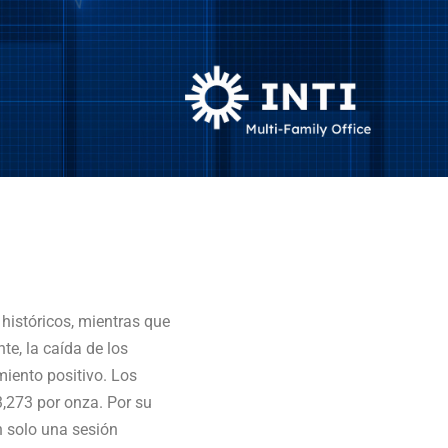
istóricos, mientras que
e, la caída de los
miento positivo. Los
3,273 por onza. Por su
on solo una sesión