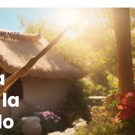
ONTACTO
a
 la
lo