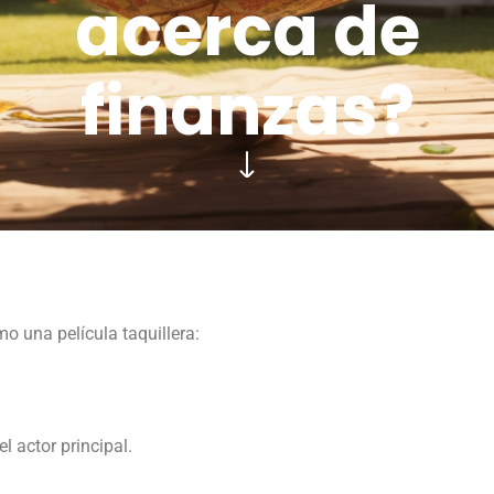
acerca de
finanzas?
o una película taquillera:
l actor principal.