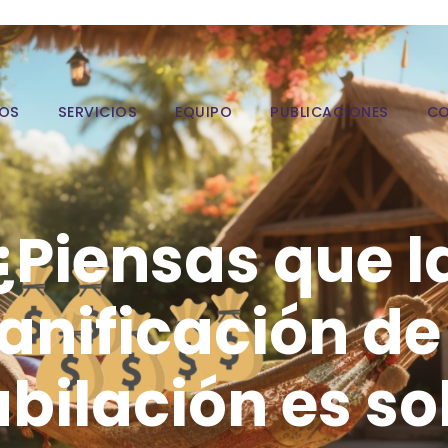
OS
SERVICIOS
EQUIPO
PUBLICACIONES
C
¿Piensas que l
anificación de
ubilación es so