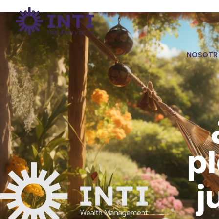
NOSOTR
pl
j