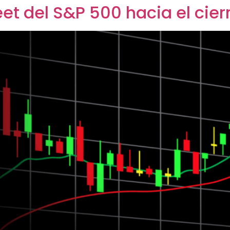
et del S&P 500 hacia el cier