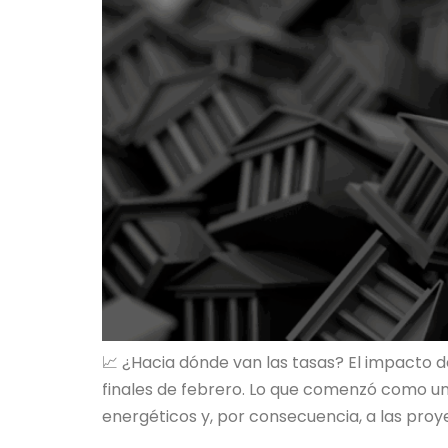
📈 ¿Hacia dónde van las tasas? El impacto 
finales de febrero. Lo que comenzó como u
energéticos y, por consecuencia, a las proye