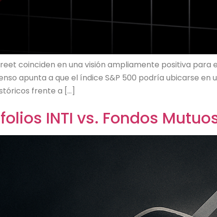
Street coinciden en una visión ampliamente positiva par
nsenso apunta a que el índice S&P 500 podría ubicarse en 
tóricos frente a […]
olios INTI vs. Fondos Mutuo