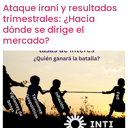
Ataque iraní y resultados
trimestrales: ¿Hacia
dónde se dirige el
mercado?